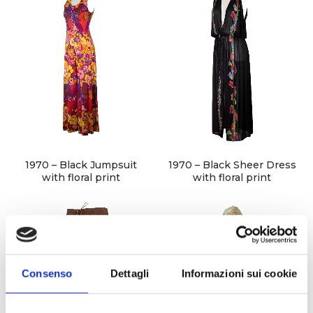
About Envato
Careers
Privacy Policy
Sitemap
1970 – Black Jumpsuit
1970 – Black Sheer Dress
with floral print
with floral print
Community
Blog
Forums
Meetups
Consenso
Dettagli
Informazioni sui cookie