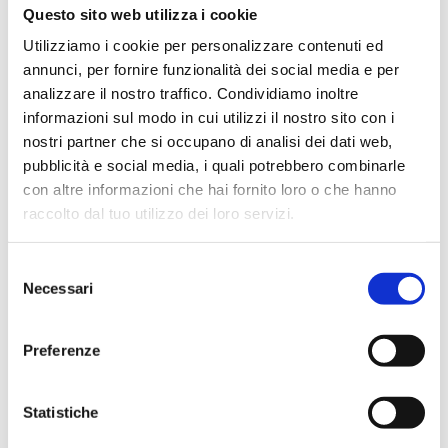
Questo sito web utilizza i cookie
Utilizziamo i cookie per personalizzare contenuti ed
annunci, per fornire funzionalità dei social media e per
analizzare il nostro traffico. Condividiamo inoltre
1970 – Brown Reindeer
1970 – Brown Sheepskin
informazioni sul modo in cui utilizzi il nostro sito con i
Trousers
with Floral Embroidery
nostri partner che si occupano di analisi dei dati web,
pubblicità e social media, i quali potrebbero combinarle
con altre informazioni che hai fornito loro o che hanno
raccolto dal tuo utilizzo dei loro servizi.
S
Necessari
e
l
e
Preferenze
z
i
o
Statistiche
1970 – Brown Wool Coat
1970 – Brown Wool
Woman Coat
n