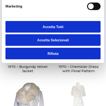
e
Marketing
d
e
l
c
Accetta Tutti
o
n
Accetta Selezionati
s
e
Rifiuta
n
s
o
1970 – Burgundy Velvet
1970 – Chemisier Dress
Jacket
with Floral Pattern