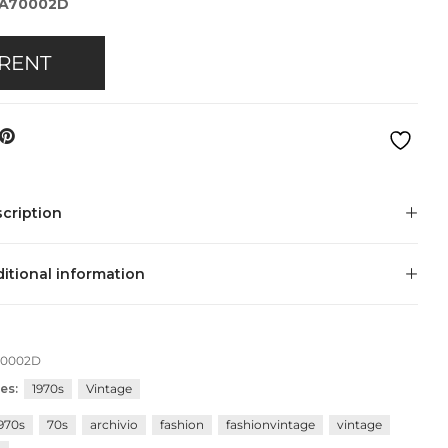
AA70002D
RENT
cription
itional information
70002D
es:
1970s
Vintage
970s
70s
archivio
fashion
fashionvintage
vintage