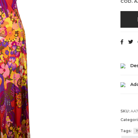
COD. 
Des
Add
SKU:
AA
Categori
Tags:
1