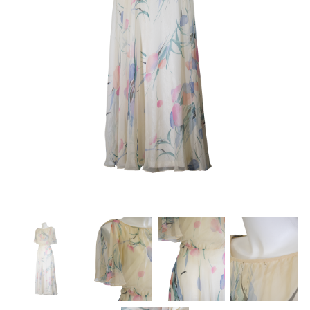
About Envato
Careers
Privacy Policy
Sitemap
Community
Blog
Forums
Meetups