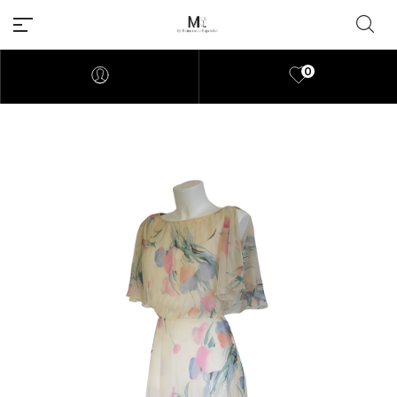
0
Millions of people around the
world visit Envato to buy and
sell creative assets, use smart
design templates, learn
creative skills or even hire
freelancers. With an industry-
leading marketplace paired
with an unlimited subscription
service, Envato helps creatives
like you get projects done
faster.