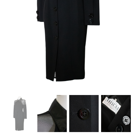
Careers
Privacy Policy
Sitemap
Community
Blog
Forums
Meetups