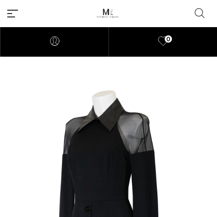
0
Millions of people around the
world visit Envato to buy and
sell creative assets, use smart
design templates, learn
creative skills or even hire
freelancers. With an industry-
leading marketplace paired
with an unlimited subscription
service, Envato helps creatives
like you get projects done
faster.
About Envato