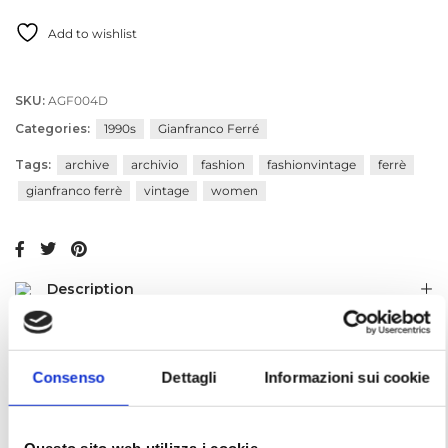
Add to wishlist
SKU:
AGF004D
Categories:
1990s
Gianfranco Ferré
Tags:
archive
archivio
fashion
fashionvintage
ferrè
gianfranco ferrè
vintage
women
Description
Additional information
Consenso
Dettagli
Informazioni sui cookie
RELATED PRODUCTS