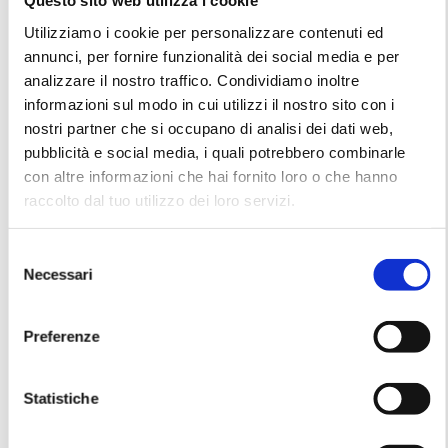
Questo sito web utilizza i cookie
Utilizziamo i cookie per personalizzare contenuti ed
annunci, per fornire funzionalità dei social media e per
analizzare il nostro traffico. Condividiamo inoltre
informazioni sul modo in cui utilizzi il nostro sito con i
nostri partner che si occupano di analisi dei dati web,
pubblicità e social media, i quali potrebbero combinarle
con altre informazioni che hai fornito loro o che hanno
raccolto dal tuo utilizzo dei loro servizi.
S
Necessari
e
l
e
Gianfranco Ferré – Trench
Saint Laurent Rive Gauche
Preferenze
z
Coat from 1980s
Pink Dress SS1986
i
o
Statistiche
n
e