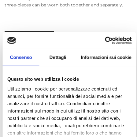
three-pieces can be worn both together and separately.
RENT
Consenso
Dettagli
Informazioni sui cookie
Add to wishlist
Questo sito web utilizza i cookie
Utilizziamo i cookie per personalizzare contenuti ed
SKU:
ASL032D
annunci, per fornire funzionalità dei social media e per
Categories:
1970s
1980s
Saint Laurent Rive Gauche
analizzare il nostro traffico. Condividiamo inoltre
informazioni sul modo in cui utilizzi il nostro sito con i
Tags:
archive
fashion
fashionvintage
rive gauche
nostri partner che si occupano di analisi dei dati web,
saint laurent
vintage
women
yves saint laurent
pubblicità e social media, i quali potrebbero combinarle
con altre informazioni che hai fornito loro o che hanno