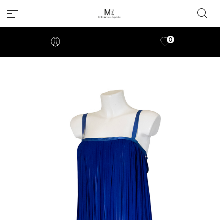
0
Millions of people around the
world visit Envato to buy and
sell creative assets, use smart
design templates, learn
creative skills or even hire
freelancers. With an industry-
leading marketplace paired
with an unlimited subscription
service, Envato helps creatives
like you get projects done
faster.