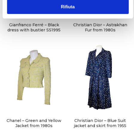
e
Rifiuta
n
s
o
Gianfranco Ferré – Black
Christian Dior – Astrakhan
dress with bustier SS1995
Fur from 1980s
Chanel – Green and Yellow
Christian Dior – Blue Suit
Jacket from 1980s
jacket and skirt from 1955