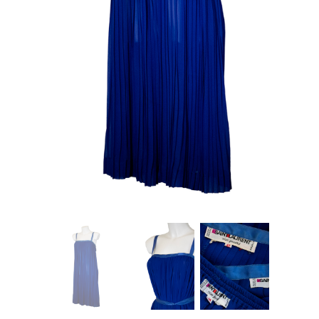
About Envato
Careers
Privacy Policy
Sitemap
Community
Blog
Forums
Meetups