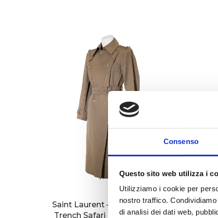
Consenso
Questo sito web utilizza i c
Utilizziamo i cookie per perso
nostro traffico. Condividiamo 
Saint Laurent – Rive Gauche
Sain
di analisi dei dati web, pubbl
Trench Safari FW 1970/1971
Bl