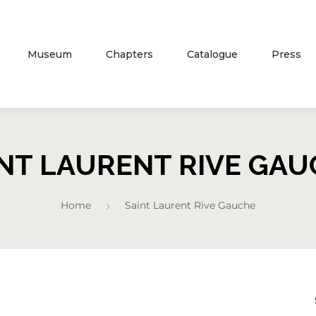
Museum
Chapters
Catalogue
Press
INT LAURENT RIVE GAU
Home
Saint Laurent Rive Gauche