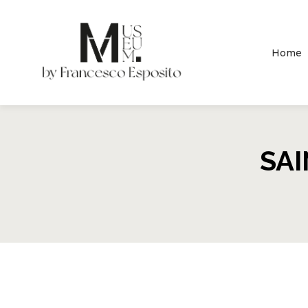
Home
SA