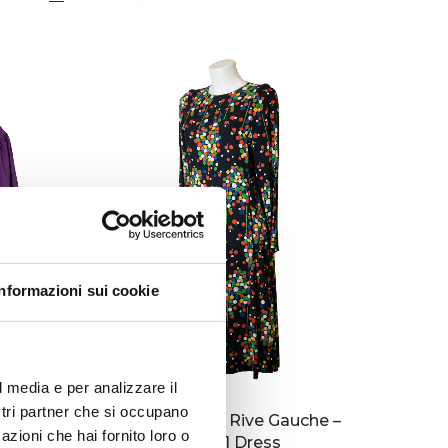
Privacy Policy
Forums
Sitemap
Meetups
Informazioni sui cookie
l media e per analizzare il
ostri partner che si occupano
che –
Saint Laurent Rive Gauche –
azioni che hai fornito loro o
SS1971 Dress