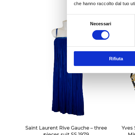
che hanno raccolto dal tuo uti
S
Necessari
e
l
e
z
i
Rifiuta
o
n
e
d
e
l
c
o
n
s
Saint Laurent Rive Gauche – three
Yves 
e
pieces suit SS 1979
Mi