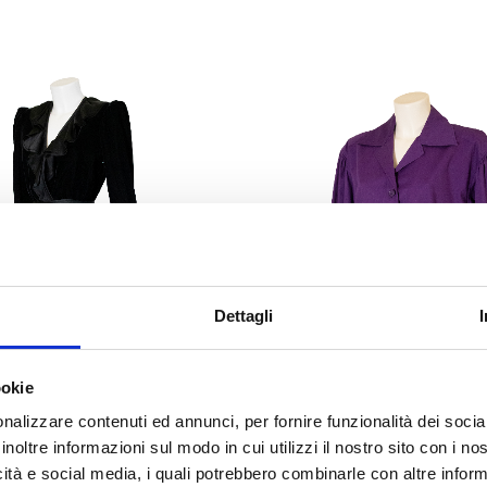
Dettagli
ookie
nalizzare contenuti ed annunci, per fornire funzionalità dei socia
inoltre informazioni sul modo in cui utilizzi il nostro sito con i n
t Laurent Rive Gauche –
Saint Laurent Rive Gau
icità e social media, i quali potrebbero combinarle con altre inform
ack Dress FW 1982/83
Purple Shirt 1980s