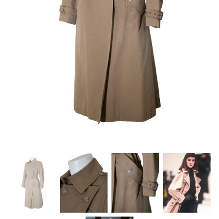
Careers
Privacy Policy
Sitemap
Community
Blog
Forums
Meetups