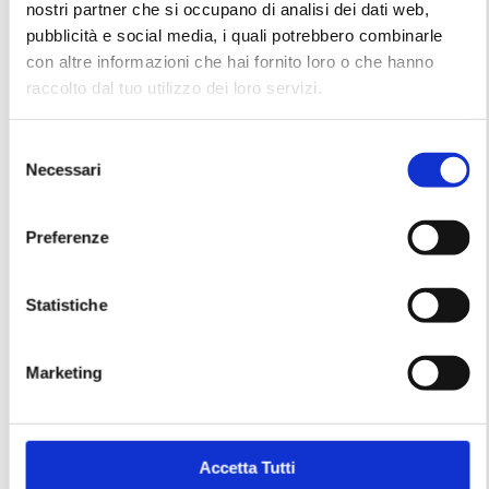
nostri partner che si occupano di analisi dei dati web,
pubblicità e social media, i quali potrebbero combinarle
con altre informazioni che hai fornito loro o che hanno
Chanel – Pied de Poule
Miss Dior – Dress from
raccolto dal tuo utilizzo dei loro servizi.
Pink Jacket from SS1992
1970s
S
Necessari
e
l
e
Preferenze
z
i
o
Statistiche
n
e
Marketing
d
e
Saint Laurent Rive Gauche
Yves Saint Laurent
l
Pink Dress SS1986
“Opium” – Minaudière
c
Accetta Tutti
evening bag
o