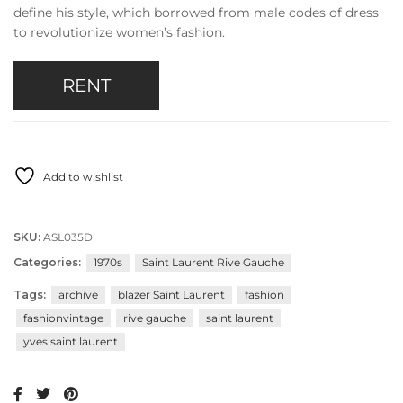
define his style, which borrowed from male codes of dress
to revolutionize women’s fashion.
RENT
Add to wishlist
SKU:
ASL035D
Categories:
1970s
Saint Laurent Rive Gauche
Tags:
archive
blazer Saint Laurent
fashion
fashionvintage
rive gauche
saint laurent
yves saint laurent