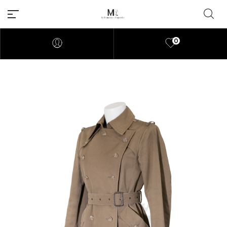
0
Millions of people around the
world visit Envato to buy and
sell creative assets, use smart
design templates, learn
creative skills or even hire
freelancers. With an industry-
leading marketplace paired
with an unlimited subscription
service, Envato helps creatives
like you get projects done
faster.
About Envato