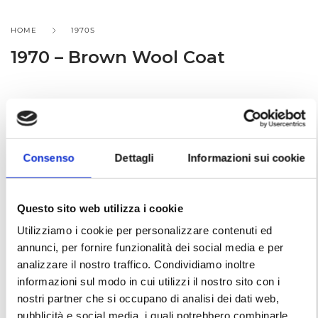
HOME
1970S
1970 – Brown Wool Coat
1970 – Brown Wool Coat
Consenso
Dettagli
Informazioni sui cookie
COD. AA70008D
RENT
Questo sito web utilizza i cookie
Utilizziamo i cookie per personalizzare contenuti ed
annunci, per fornire funzionalità dei social media e per
analizzare il nostro traffico. Condividiamo inoltre
informazioni sul modo in cui utilizzi il nostro sito con i
Add to wishlist
nostri partner che si occupano di analisi dei dati web,
pubblicità e social media, i quali potrebbero combinarle