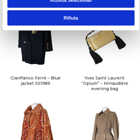
Accetta Selezionati
s
e
Rifiuta
n
s
o
Gianfranco Ferré – Blue
Yves Saint Laurent
jacket SS1989
“Opium” – Minaudière
evening bag