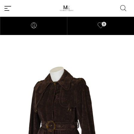
0
Millions of people around the
world visit Envato to buy and
sell creative assets, use smart
design templates, learn
creative skills or even hire
freelancers. With an industry-
leading marketplace paired
with an unlimited subscription
service, Envato helps creatives
like you get projects done
faster.