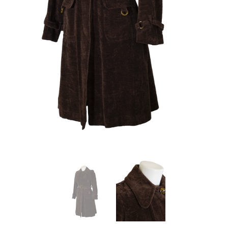
About Envato
Careers
Privacy Policy
Sitemap
Community
Blog
Forums
Meetups