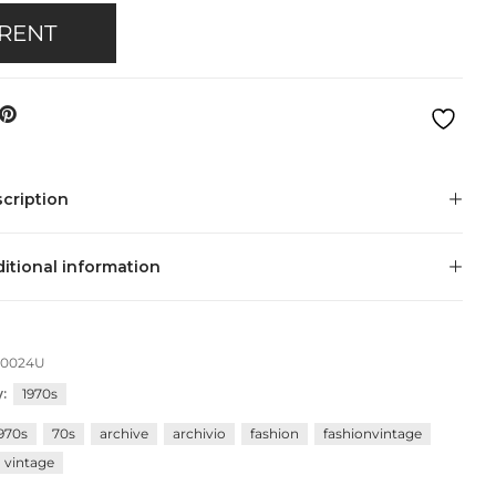
Privacy Policy
Forums
RENT
Sitemap
Meetups
cription
itional information
70024U
y:
1970s
970s
70s
archive
archivio
fashion
fashionvintage
vintage