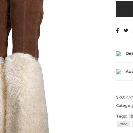
Des
Add
SKU:
AA
Categor
Tags:
1
man