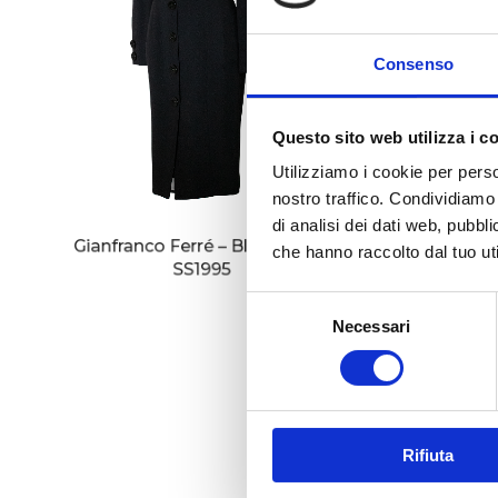
Consenso
Questo sito web utilizza i c
Utilizziamo i cookie per perso
nostro traffico. Condividiamo 
di analisi dei dati web, pubbl
Gianfranco Ferré – Black dress
Gianfr
che hanno raccolto dal tuo uti
SS1995
S
Necessari
e
l
e
z
i
Rifiuta
o
n