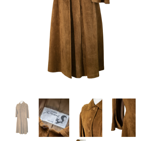
About Envato
Careers
Privacy Policy
Sitemap
Community
Blog
Forums
Meetups