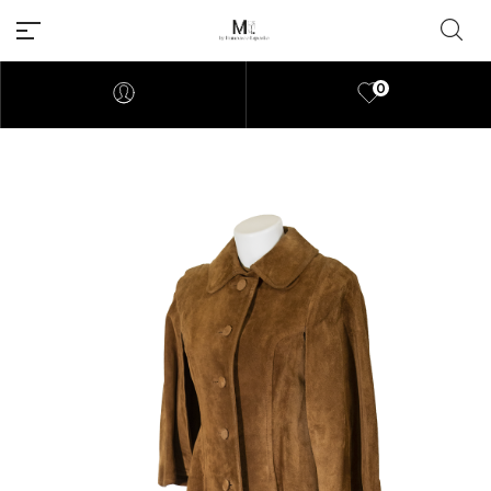
0
Millions of people around the
world visit Envato to buy and
sell creative assets, use smart
design templates, learn
creative skills or even hire
freelancers. With an industry-
leading marketplace paired
with an unlimited subscription
service, Envato helps creatives
like you get projects done
faster.