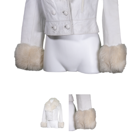
Careers
Privacy Policy
Sitemap
Community
Blog
Forums
Meetups