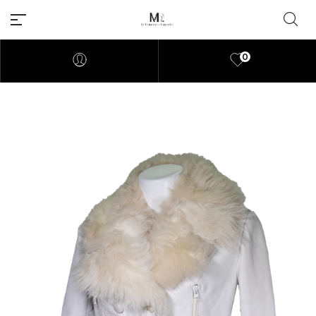
0
Millions of people around the
world visit Envato to buy and
sell creative assets, use smart
design templates, learn
creative skills or even hire
freelancers. With an industry-
leading marketplace paired
with an unlimited subscription
service, Envato helps creatives
like you get projects done
faster.
About Envato