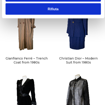
e
Rifiuta
n
s
o
Gianfranco Ferré – Trench
Christian Dior – Modern
Coat from 1980s
Suit from 1980s