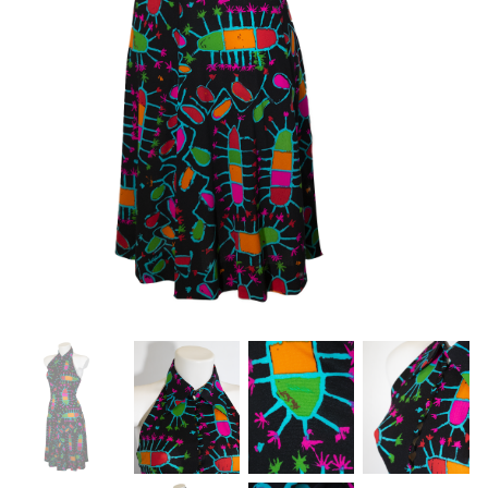
About Envato
Careers
Privacy Policy
Sitemap
Community
Blog
Forums
Meetups