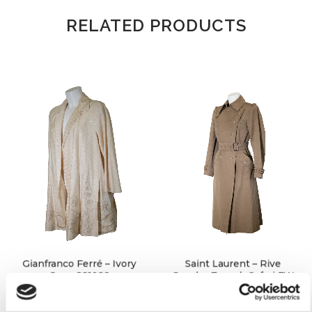
RELATED PRODUCTS
Gianfranco Ferré – Ivory
Saint Laurent – Rive
Cape SS1988
Gauche Trench Safari FW
1970/1971