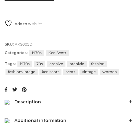
Add to wishlist
SKU:
AKS005D
Categories:
1970s
Ken Scott
Tags:
1970s
70s
archive
archivio
fashion
fashionvintage
ken scott
scott
vintage
women
Description
Additional information