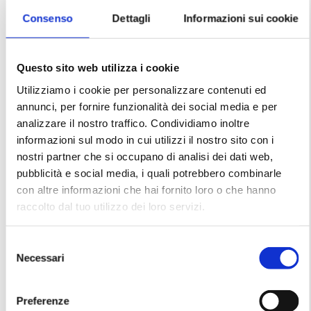
Consenso
Dettagli
Informazioni sui cookie
Questo sito web utilizza i cookie
Utilizziamo i cookie per personalizzare contenuti ed
annunci, per fornire funzionalità dei social media e per
analizzare il nostro traffico. Condividiamo inoltre
informazioni sul modo in cui utilizzi il nostro sito con i
nostri partner che si occupano di analisi dei dati web,
pubblicità e social media, i quali potrebbero combinarle
Gianfranco Ferré – Black
Gianfranco Ferré – Blue
con altre informazioni che hai fornito loro o che hanno
dress with bustier SS1995
jacket SS1989
raccolto dal tuo utilizzo dei loro servizi.
S
Necessari
e
l
e
Preferenze
z