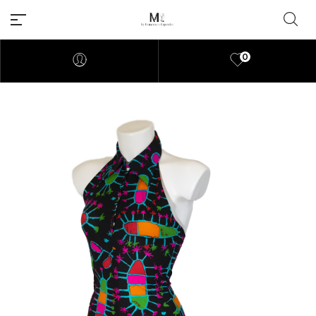
0
Millions of people around the
world visit Envato to buy and
sell creative assets, use smart
design templates, learn
creative skills or even hire
freelancers. With an industry-
leading marketplace paired
with an unlimited subscription
service, Envato helps creatives
like you get projects done
faster.