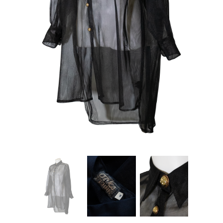
Careers
Privacy Policy
Sitemap
Community
Blog
Forums
Meetups