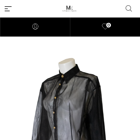
0
Millions of people around the
world visit Envato to buy and
sell creative assets, use smart
design templates, learn
creative skills or even hire
freelancers. With an industry-
leading marketplace paired
with an unlimited subscription
service, Envato helps creatives
like you get projects done
faster.
About Envato