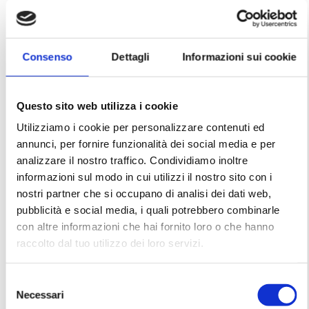
Add to wishlist
SKU:
AGF008D
Consenso
Dettagli
Informazioni sui cookie
Categories:
1980s
Gianfranco Ferré
Tags:
archive
archivio
fashion
fashionvintage
ferrè
Questo sito web utilizza i cookie
gianfranco ferrè
vintage
women
Utilizziamo i cookie per personalizzare contenuti ed
annunci, per fornire funzionalità dei social media e per
analizzare il nostro traffico. Condividiamo inoltre
informazioni sul modo in cui utilizzi il nostro sito con i
Description
nostri partner che si occupano di analisi dei dati web,
pubblicità e social media, i quali potrebbero combinarle
Additional information
con altre informazioni che hai fornito loro o che hanno
raccolto dal tuo utilizzo dei loro servizi.
RELATED PRODUCTS
S
Necessari
e