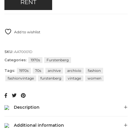
RENT
Add to wishlist
SKU:
AA70001D
Categories:
1970s
Furstenberg
Tags:
1970s
70s
archive
archivio
fashion
fashionvintage
furstenberg
vintage
women
Description
Additional information