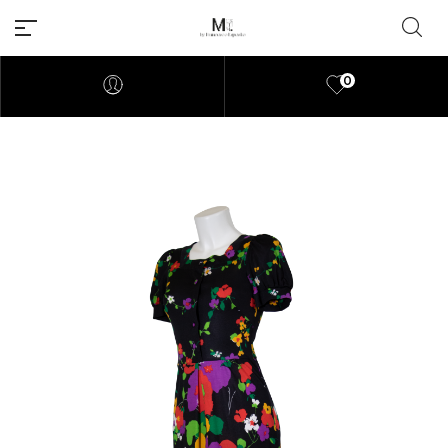
0
Millions of people around the
world visit Envato to buy and
sell creative assets, use smart
design templates, learn
creative skills or even hire
freelancers. With an industry-
leading marketplace paired
with an unlimited subscription
service, Envato helps creatives
like you get projects done
faster.