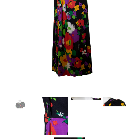
About Envato
Careers
Privacy Policy
Sitemap
Community
Blog
Forums
Meetups