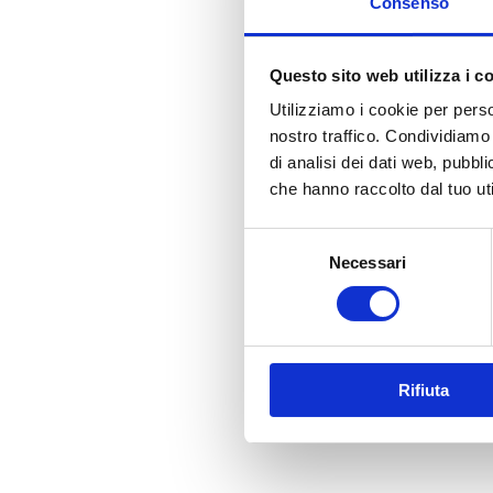
Consenso
Questo sito web utilizza i c
Utilizziamo i cookie per perso
nostro traffico. Condividiamo 
di analisi dei dati web, pubbl
che hanno raccolto dal tuo uti
S
Necessari
e
l
e
z
i
Rifiuta
o
n
e
d