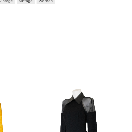
vintage
vintage
women