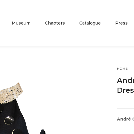
Museum
Chapters
Catalogue
Press
HOME
Andr
Dres
André C