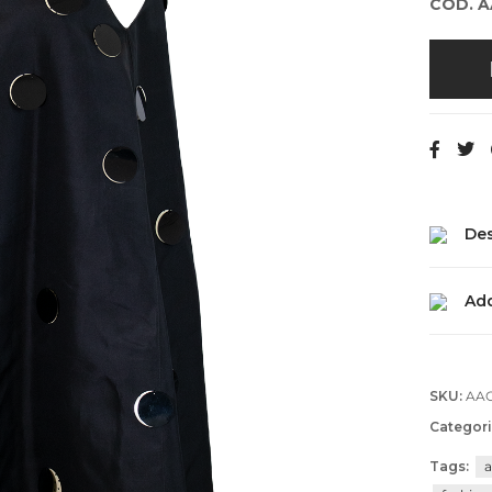
COD. 
Des
Add
SKU:
AA
Categori
Tags:
a