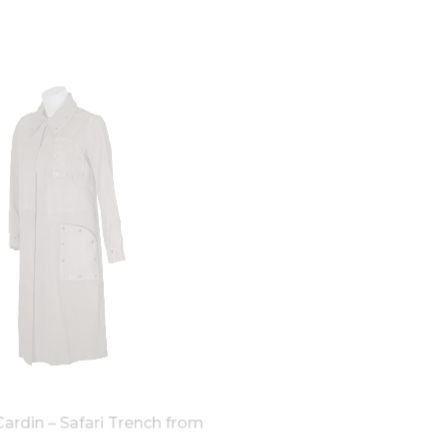
Cardin – Safari Trench from
Roberta di Camerino – C