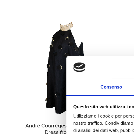
Consenso
Questo sito web utilizza i c
Utilizziamo i cookie per perso
nostro traffico. Condividiamo 
André Courrèges – Black silk Mini
André
di analisi dei dati web, pubbl
Dress from 1960s