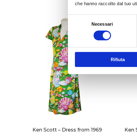
che hanno raccolto dal tuo uti
S
Necessari
e
l
e
z
i
Rifiuta
o
n
e
d
e
l
c
o
n
s
Ken Scott – Dress from 1969
Ken 
e