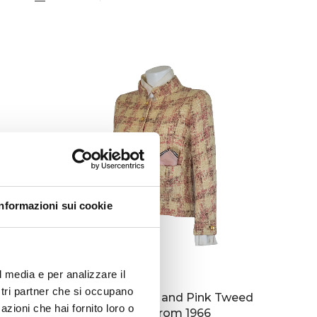
Privacy Policy
Forums
Sitemap
Meetups
Informazioni sui cookie
l media e per analizzare il
ostri partner che si occupano
68/1969
Chanel – Yellow and Pink Tweed
azioni che hai fornito loro o
Jacket from 1966