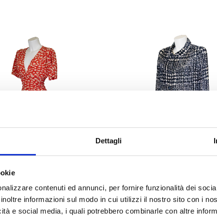
Dettagli
ookie
nalizzare contenuti ed annunci, per fornire funzionalità dei socia
inoltre informazioni sul modo in cui utilizzi il nostro sito con i n
 Courrèges – Dress from
Chanel – Blue Suit FW19
icità e social media, i quali potrebbero combinarle con altre inform
1960s