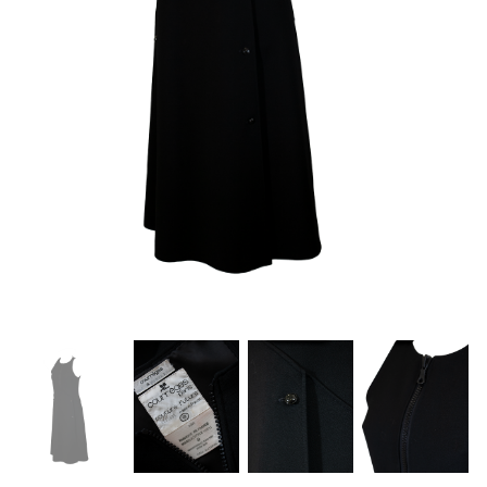
Careers
Privacy Policy
Sitemap
Community
Blog
Forums
Meetups