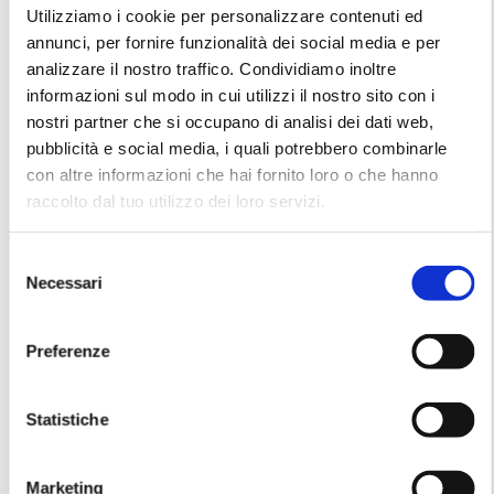
Utilizziamo i cookie per personalizzare contenuti ed
annunci, per fornire funzionalità dei social media e per
analizzare il nostro traffico. Condividiamo inoltre
informazioni sul modo in cui utilizzi il nostro sito con i
nostri partner che si occupano di analisi dei dati web,
pubblicità e social media, i quali potrebbero combinarle
con altre informazioni che hai fornito loro o che hanno
raccolto dal tuo utilizzo dei loro servizi.
S
Necessari
e
Gianfranco Ferrè – Green
Saint Laurent Rive Gauche
l
Coat FW1993/1994
– SS1971 Dress
e
Preferenze
z
i
o
Statistiche
n
e
Marketing