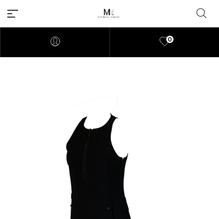
0
Millions of people around the
world visit Envato to buy and
sell creative assets, use smart
design templates, learn
creative skills or even hire
freelancers. With an industry-
leading marketplace paired
with an unlimited subscription
service, Envato helps creatives
like you get projects done
faster.
About Envato