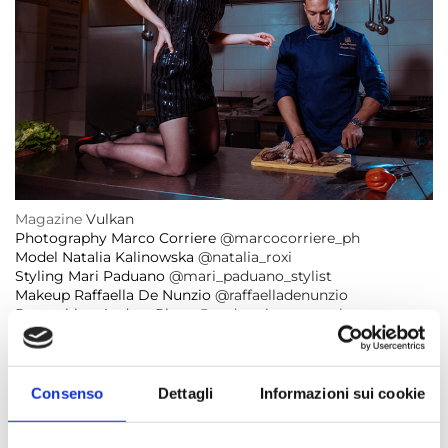
Careers
Privacy Policy
Sitemap
Community
Blog
Magazine
Vulkan
Forums
Photography Marco Corriere
@marcocorriere_ph
Model Natalia Kalinowska
@natalia_roxi
Meetups
Styling Mari Paduano
@mari_paduano_stylist
Makeup Raffaella De Nunzio
@raffaelladenunzio
Retouching Andrea Ricca
@andreariccaretoucher
Consenso
Dettagli
Informazioni sui cookie