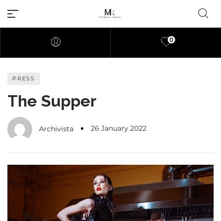
0
PRESS
Millions of people around the
world visit Envato to buy and
The Supper
sell creative assets, use smart
design templates, learn
26 January 2022
creative skills or even hire
Archivista
freelancers. With an industry-
leading marketplace paired
with an unlimited subscription
service, Envato helps creatives
like you get projects done
faster.
About Envato