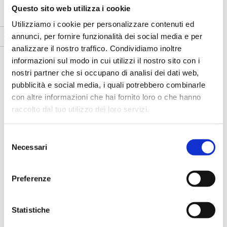
Questo sito web utilizza i cookie
Utilizziamo i cookie per personalizzare contenuti ed
annunci, per fornire funzionalità dei social media e per
analizzare il nostro traffico. Condividiamo inoltre
informazioni sul modo in cui utilizzi il nostro sito con i
nostri partner che si occupano di analisi dei dati web,
pubblicità e social media, i quali potrebbero combinarle
con altre informazioni che hai fornito loro o che hanno
raccolto dal tuo utilizzo dei loro servizi.
S
Necessari
e
l
e
Preferenze
z
i
o
Statistiche
n