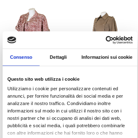
Consenso
Dettagli
Informazioni sui cookie
Questo sito web utilizza i cookie
Christian Dior – Suit Dress
Saint Laurent – Rive
Utilizziamo i cookie per personalizzare contenuti ed
and Shirt from 1970s
Gauche Trench Safari FW
annunci, per fornire funzionalità dei social media e per
1970/1971
analizzare il nostro traffico. Condividiamo inoltre
informazioni sul modo in cui utilizzi il nostro sito con i
nostri partner che si occupano di analisi dei dati web,
pubblicità e social media, i quali potrebbero combinarle
con altre informazioni che hai fornito loro o che hanno