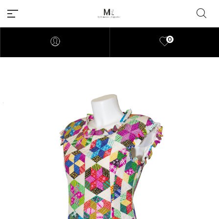
0
Millions of people around the
world visit Envato to buy and
sell creative assets, use smart
design templates, learn
creative skills or even hire
freelancers. With an industry-
leading marketplace paired
with an unlimited subscription
service, Envato helps creatives
like you get projects done
faster.
About Envato