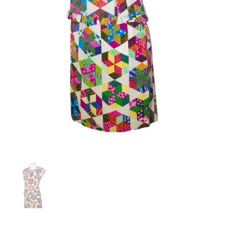
Careers
Privacy Policy
Sitemap
Community
Blog
Forums
Meetups