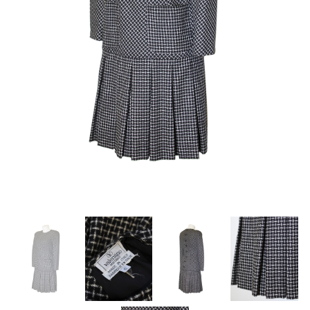
About Envato
Careers
Privacy Policy
Sitemap
Community
Blog
Forums
Meetups