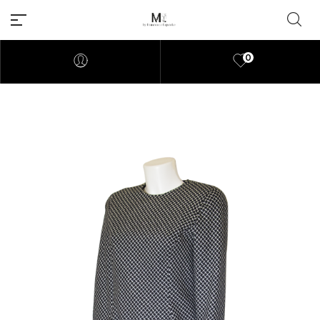
0
Millions of people around the
world visit Envato to buy and
sell creative assets, use smart
design templates, learn
creative skills or even hire
freelancers. With an industry-
leading marketplace paired
with an unlimited subscription
service, Envato helps creatives
like you get projects done
faster.