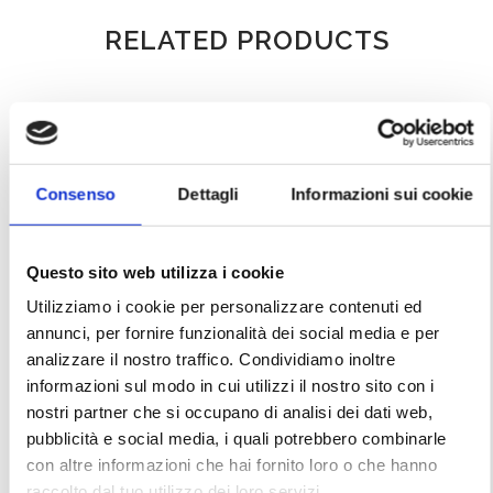
RELATED PRODUCTS
Consenso
Dettagli
Informazioni sui cookie
Questo sito web utilizza i cookie
Utilizziamo i cookie per personalizzare contenuti ed
annunci, per fornire funzionalità dei social media e per
analizzare il nostro traffico. Condividiamo inoltre
informazioni sul modo in cui utilizzi il nostro sito con i
nostri partner che si occupano di analisi dei dati web,
Miss Dior – Dress from
Christian Dior – Suit Dress
1970s
and Shirt from 1970s
pubblicità e social media, i quali potrebbero combinarle
con altre informazioni che hai fornito loro o che hanno
raccolto dal tuo utilizzo dei loro servizi.