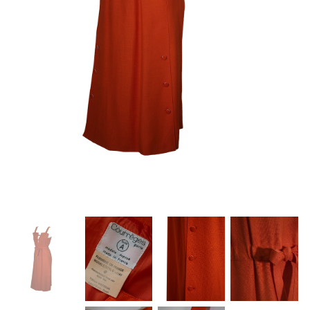
About Envato
Careers
Privacy Policy
Sitemap
Community
Blog
Forums
Meetups