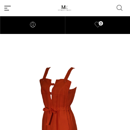
0
Millions of people around the
world visit Envato to buy and
sell creative assets, use smart
design templates, learn
creative skills or even hire
freelancers. With an industry-
leading marketplace paired
with an unlimited subscription
service, Envato helps creatives
like you get projects done
faster.