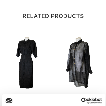
RELATED PRODUCTS
Gianfranco Ferré – Black
Gianfranco Ferré – Black
dress with bustier SS1995
shirt from 1980s