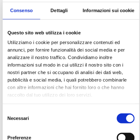
Consenso
Dettagli
Informazioni sui cookie
Questo sito web utilizza i cookie
Utilizziamo i cookie per personalizzare contenuti ed
annunci, per fornire funzionalità dei social media e per
analizzare il nostro traffico. Condividiamo inoltre
informazioni sul modo in cui utilizzi il nostro sito con i
nostri partner che si occupano di analisi dei dati web,
pubblicità e social media, i quali potrebbero combinarle
con altre informazioni che hai fornito loro o che hanno
Chanel – Blue Suit
Christian Dior – Suit Dress
FW1968/1969
and Shirt from 1970s
raccolto dal tuo utilizzo dei loro servizi.
S
Necessari
e
l
e
Preferenze