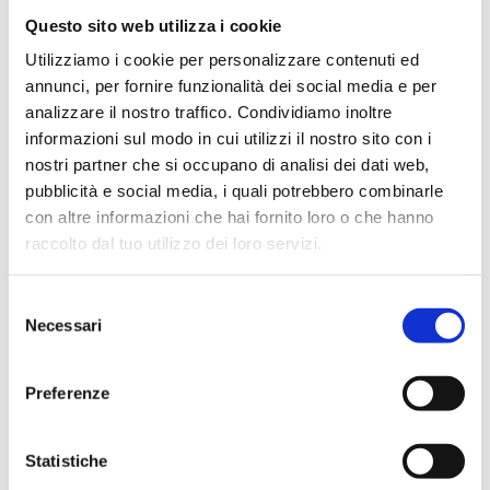
Questo sito web utilizza i cookie
Utilizziamo i cookie per personalizzare contenuti ed
annunci, per fornire funzionalità dei social media e per
analizzare il nostro traffico. Condividiamo inoltre
Thierry Mugler – Dress
Thierry Mugler – Fuchsia
informazioni sul modo in cui utilizzi il nostro sito con i
FW 1981/1982
dress SS 1984
nostri partner che si occupano di analisi dei dati web,
pubblicità e social media, i quali potrebbero combinarle
con altre informazioni che hai fornito loro o che hanno
raccolto dal tuo utilizzo dei loro servizi.
S
Necessari
e
l
e
Preferenze
z
i
o
Statistiche
Thierry Mugler – Fuchsia
Thierry Mugler – Green
n