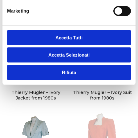
Shirt from 1985
suit FW 1986/1987
e
Marketing
d
e
l
c
Accetta Tutti
o
n
Accetta Selezionati
s
e
Rifiuta
n
s
o
Thierry Mugler – Ivory
Thierry Mugler – Ivory Suit
Jacket from 1980s
from 1980s