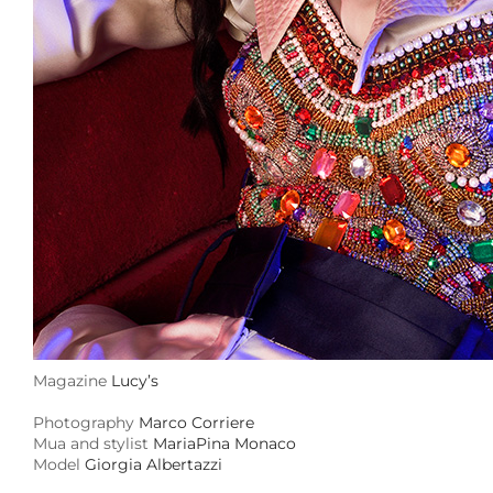
Magazine
Lucy’s
Photography
Marco Corriere
Mua and stylist
MariaPina Monaco
Model
Giorgia Albertazzi