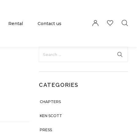
Rental
Contact us
Millions of people around the world visit
Envato to buy and sell creative assets, use
smart design templates, learn creative skills
or even hire freelancers. With an industry-
leading marketplace paired with an
unlimited subscription service, Envato
helps creatives like you get projects done
faster.
About Envato
Community
CATEGORIES
Careers
Blog
CHAPTERS
Privacy Policy
Forums
Sitemap
Meetups
KEN SCOTT
PRESS