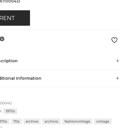
AA70004D
Privacy Policy
Forums
Sitemap
Meetups
RENT
cription
itional information
70004D
y:
1970s
970s
70s
archive
archivio
fashionvintage
vintage