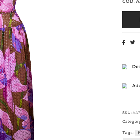
COD. 
Des
Add
SKU:
AA
Categor
Tags:
1