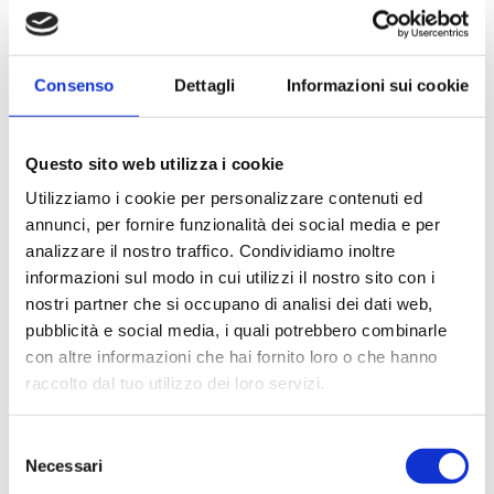
Consenso
Dettagli
Informazioni sui cookie
About Envato
Careers
Questo sito web utilizza i cookie
Privacy Policy
Utilizziamo i cookie per personalizzare contenuti ed
annunci, per fornire funzionalità dei social media e per
Sitemap
analizzare il nostro traffico. Condividiamo inoltre
Ken Scott – Dress from
Ken Scott – Dress from
informazioni sul modo in cui utilizzi il nostro sito con i
1969
1968
Community
nostri partner che si occupano di analisi dei dati web,
pubblicità e social media, i quali potrebbero combinarle
Blog
con altre informazioni che hai fornito loro o che hanno
Forums
raccolto dal tuo utilizzo dei loro servizi.
Meetups
S
Necessari
e