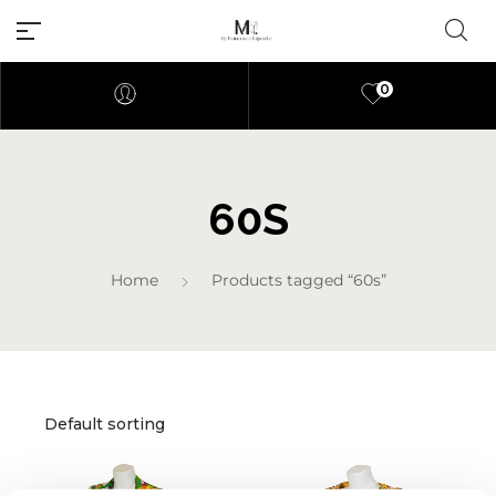
0
60S
Millions of people around the
world visit Envato to buy and
Home
Products tagged “60s”
sell creative assets, use smart
design templates, learn
creative skills or even hire
freelancers. With an industry-
leading marketplace paired
with an unlimited subscription
service, Envato helps creatives
like you get projects done
faster.