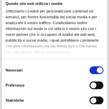
Questo sito web utilizza i cookie
Utilizziamo i cookie per personalizzare contenuti ed
annunci, per fornire funzionalità dei social media e per
analizzare il nostro traffico. Condividiamo inoltre
Thierry Mugler – Ivory
Thierry Mugler – Ivory Suit
informazioni sul modo in cui utilizzi il nostro sito con i
Jacket from 1980s
from 1980s
nostri partner che si occupano di analisi dei dati web,
pubblicità e social media, i quali potrebbero combinarle
con altre informazioni che hai fornito loro o che hanno
raccolto dal tuo utilizzo dei loro servizi.
S
Necessari
e
l
e
Preferenze
z
i
o
Statistiche
Thierry Mugler – Jumpsuit
Thierry Mugler – Light
from 1990s
Blue Suit from 1980s
n