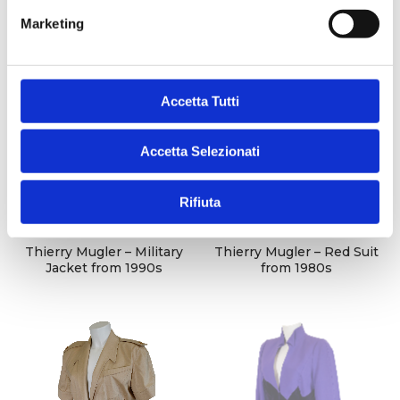
e
Marketing
d
e
l
c
Accetta Tutti
o
n
Accetta Selezionati
s
e
Rifiuta
n
s
o
Thierry Mugler – Military
Thierry Mugler – Red Suit
Jacket from 1990s
from 1980s