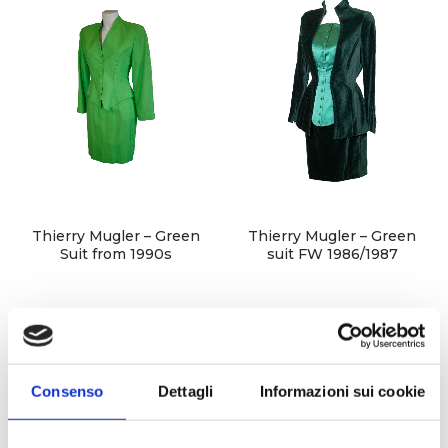
Careers
Privacy Policy
Sitemap
Community
Blog
Forums
Thierry Mugler – Green
Thierry Mugler – Green
Suit from 1990s
suit FW 1986/1987
Meetups
Consenso
Dettagli
Informazioni sui cookie