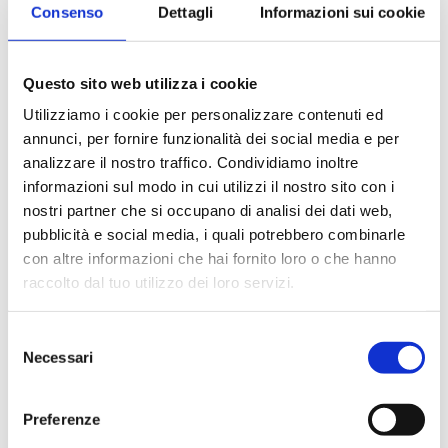
Crop Jacket from 1971
Consenso
Dettagli
Informazioni sui cookie
With Floral Print
Questo sito web utilizza i cookie
Utilizziamo i cookie per personalizzare contenuti ed
annunci, per fornire funzionalità dei social media e per
analizzare il nostro traffico. Condividiamo inoltre
informazioni sul modo in cui utilizzi il nostro sito con i
nostri partner che si occupano di analisi dei dati web,
pubblicità e social media, i quali potrebbero combinarle
con altre informazioni che hai fornito loro o che hanno
raccolto dal tuo utilizzo dei loro servizi.
André Courrèges – Black
André Courrèges – Black
Dress from 1970s
silk Mini Dress from 1960s
S
Necessari
e
l
e
Preferenze
z