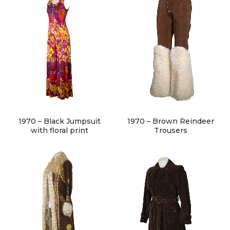
About Envato
Careers
Privacy Policy
Sitemap
1970 – Black Jumpsuit
1970 – Brown Reindeer
with floral print
Trousers
Community
Blog
Forums
Meetups